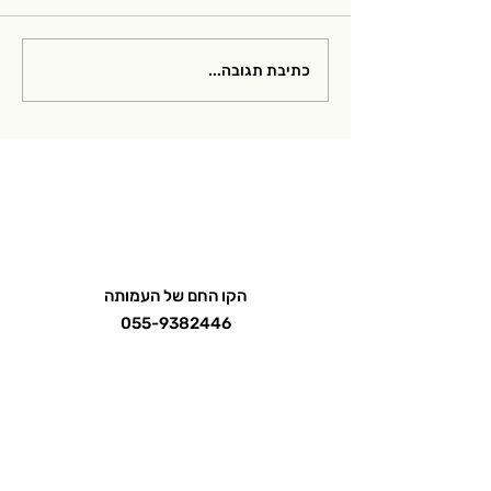
פרק 6 בפודקאסט של
כתיבת תגובה...
עמותת מיאסטניה גרביס
ישראל
הקו החם של העמותה
055-9382446
אימייל
mg.israel2020@gmail.com
הכנסת 1, חדרה