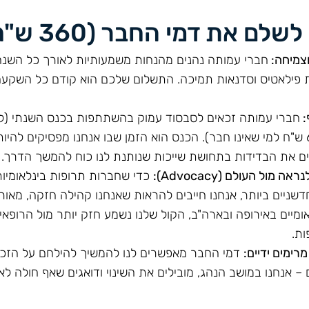
את דמי החבר (360 ש"ח לשנה)?
וצמיחה:
חברי עמותה נהנים מהנחות משמעותיות לאורך כל השנה 
ות פילאטיס וסדנאות תמיכה. התשלום שלכם הוא קודם כל השקע
:
חברי עמותה זכאים לסבסוד עמוק בהשתתפות בכנס השנתי (ל
400 ש"ח לעומת 600 ש"ח למי שאינו חבר). הכנס הוא הזמן שבו אנחנו מפסיקים ל
פים את הבדידות בתחושת שייכות שנותנת לנו כוח להמשך הדרך.
ול העולם (Advocacy):
שניים ביותר, אנחנו חייבים להראות שאנחנו קהילה חזקה, מאור
ומיים באירופה ובארה"ב, הקול שלנו נשמע חזק יותר מול הרופאי
ת.
רימים ידיים:
דמי החבר מאפשרים לנו להמשיך להילחם על הזכויו
– אנחנו במושב הנהג, מובילים את השינוי ודואגים שאף חולה לא