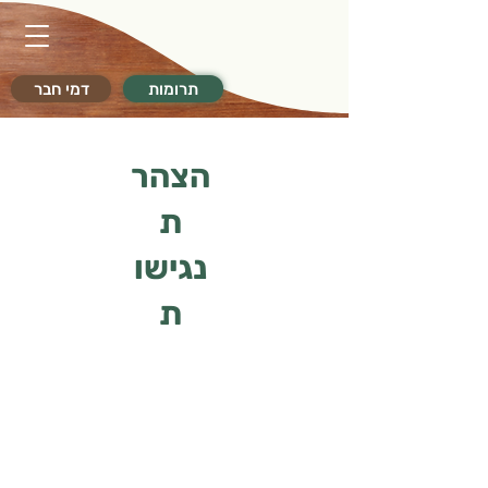
תרומות
דמי חבר
הצהר
ת
נגישו
ת