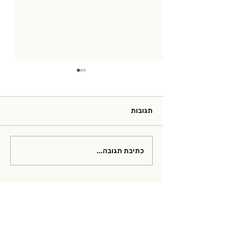
תגובות
פרק 6 בפודקאסט של
כתיבת תגובה...
עמותת מיאסטניה גרביס
ישראל