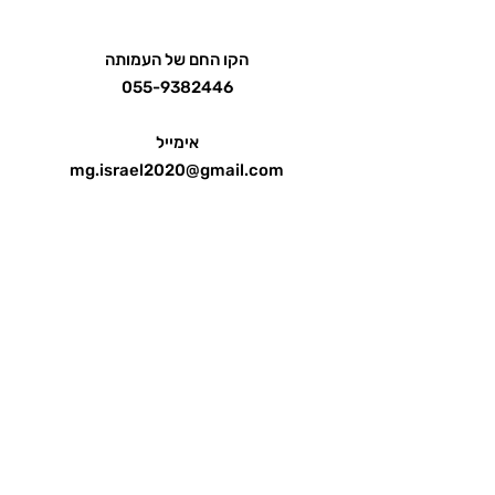
הקו החם של העמותה
055-9382446
אימייל
mg.israel2020@gmail.com
הכנסת 1, חדרה
אודות
מידע
חדשות
אירועים וכנסים
סיפורי חולים
שאלות ותשובות
יצירת קשר
הצהרת נגישות
תנאי שימוש ומדיניות פרטיות