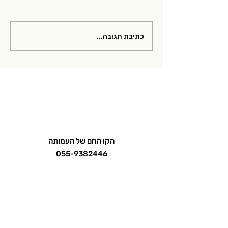
מצגות מהוובינר לנשים
כתיבת תגובה...
חולות מיאסטניה, רופאי
משפחה ונוירולוגים שהתקיים
במאי 2026
הקו החם של העמותה
055-9382446
אימייל
mg.israel2020@gmail.com
הכנסת 1, חדרה