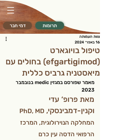
תרומות
דמי חבר
צוות העמותה
16 באפר׳ 2024
טיפול בויוגארט
(efgartigimod) בחולים עם
מיאסטניה גרביס כללית
מאמר שפורסם במגזין medic בנובמבר 
2023
מאת פרופ‘ עדי 
וקנין-דמבינסקי, 
PhD, MD
המחלקה הנוירולוגית, המרכז 
הרפואי הדסה עין כרם