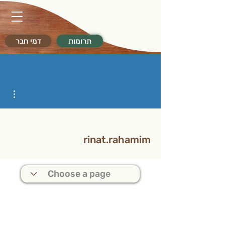
תרומות
דמי חבר
ions
rinat.rahamim