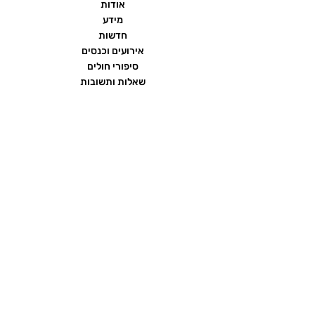
אודות
מידע
חדשות
אירועים וכנסים
סיפורי חולים
שאלות ותשובות
יצירת קשר
הצהרת נגישות
תנאי שימוש ומדיניות פרטיות
פורום העמותה
ממומן על ידי חברת
כתרומה בלתי תלויה