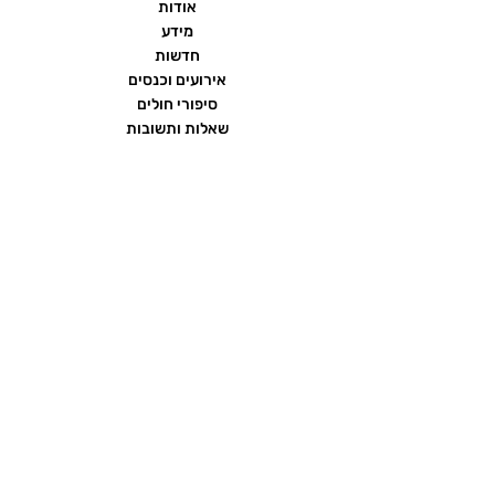
אודות
מידע
חדשות
אירועים וכנסים
סיפורי חולים
שאלות ותשובות
יצירת קשר
הצהרת נגישות
תנאי שימוש ומדיניות פרטיות
פורום העמותה
ממומן על ידי חברת
כתרומה בלתי תלויה