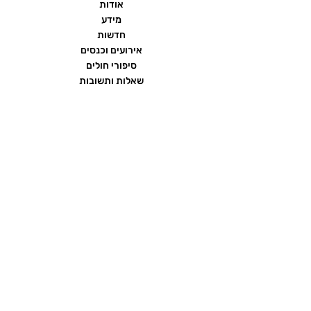
אודות
מידע
חדשות
אירועים וכנסים
סיפורי חולים
שאלות ותשובות
יצירת קשר
הצהרת נגישות
תנאי שימוש ומדיניות פרטיות
פורום העמותה
ממומן על ידי חברת
כתרומה בלתי תלויה