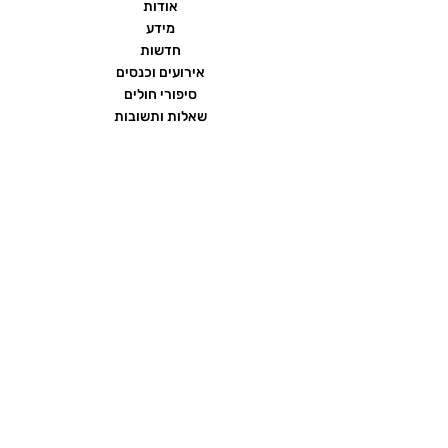
אודות
מידע
חדשות
אירועים וכנסים
סיפורי חולים
שאלות ותשובות
יצירת קשר
הצהרת נגישות
תנאי שימוש ומדיניות פרטיות
פורום העמותה
ממומן על ידי חברת
כתרומה בלתי תלויה