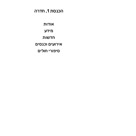
הכנסת 1, חדרה
אודות
מידע
חדשות
אירועים וכנסים
סיפורי חולים
שאלות ותשובות
יצירת קשר
הצהרת נגישות
תנאי שימוש ומדיניות פרטיות
פורום העמותה
ממומן על ידי חברת