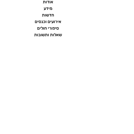
אודות
מידע
חדשות
אירועים וכנסים
סיפורי חולים
שאלות ותשובות
יצירת קשר
הצהרת נגישות
תנאי שימוש ומדיניות פרטיות
פורום העמותה
ממומן על ידי חברת
כתרומה בלתי תלויה