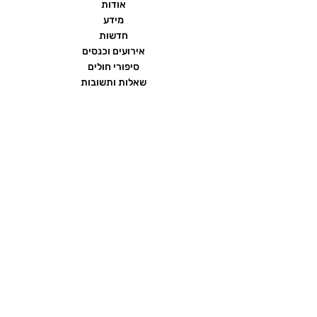
אודות
מידע
חדשות
אירועים וכנסים
סיפורי חולים
שאלות ותשובות
יצירת קשר
הצהרת נגישות
תנאי שימוש ומדיניות פרטיות
פורום העמותה
ממומן על ידי חברת
כתרומה בלתי תלויה