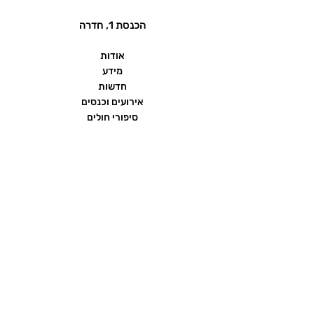
הכנסת 1, חדרה
אודות
מידע
חדשות
אירועים וכנסים
סיפורי חולים
שאלות ותשובות
יצירת קשר
הצהרת נגישות
תנאי שימוש ומדיניות פרטיות
פורום העמותה
ממומן על ידי חברת