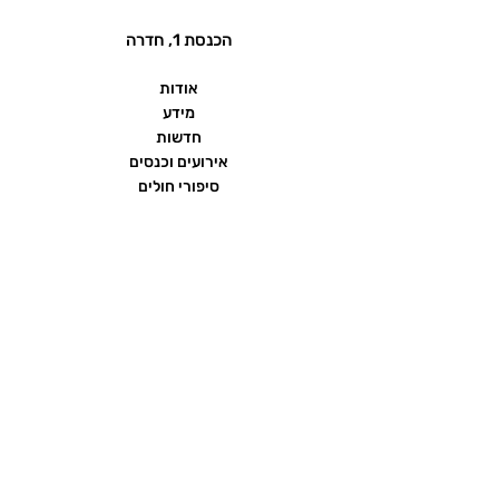
הכנסת 1, חדרה
אודות
מידע
חדשות
אירועים וכנסים
סיפורי חולים
שאלות ותשובות
יצירת קשר
הצהרת נגישות
תנאי שימוש ומדיניות פרטיות
פורום העמותה
ממומן על ידי חברת