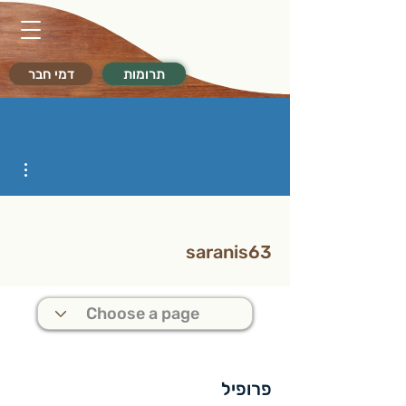
תרומות
דמי חבר
ions
saranis63
פרופיל