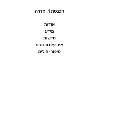
הכנסת 1, חדרה
אודות
מידע
חדשות
אירועים וכנסים
סיפורי חולים
שאלות ותשובות
יצירת קשר
הצהרת נגישות
תנאי שימוש ומדיניות פרטיות
פורום העמותה
ממומן על ידי חברת