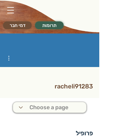
תרומות
דמי חבר
ions
racheli91283
פרופיל