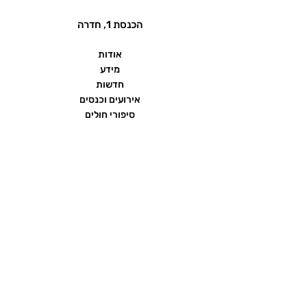
הכנסת 1, חדרה
אודות
מידע
חדשות
אירועים וכנסים
סיפורי חולים
שאלות ותשובות
יצירת קשר
הצהרת נגישות
תנאי שימוש ומדיניות פרטיות
פורום העמותה
ממומן על ידי חברת