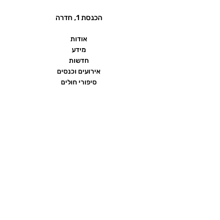
הכנסת 1, חדרה
אודות
מידע
חדשות
אירועים וכנסים
סיפורי חולים
שאלות ותשובות
יצירת קשר
הצהרת נגישות
תנאי שימוש ומדיניות פרטיות
פורום העמותה
ממומן על ידי חברת