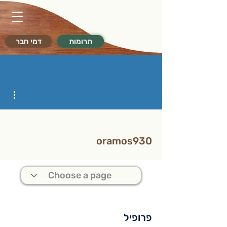
תרומות
דמי חבר
ions
oramos930
פרופיל