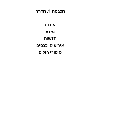
הכנסת 1, חדרה
אודות
מידע
חדשות
אירועים וכנסים
סיפורי חולים
שאלות ותשובות
יצירת קשר
הצהרת נגישות
תנאי שימוש ומדיניות פרטיות
פורום העמותה
ממומן על ידי חברת