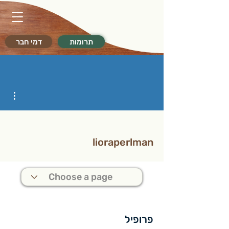
תרומות
דמי חבר
ions
lioraperlman
פרופיל