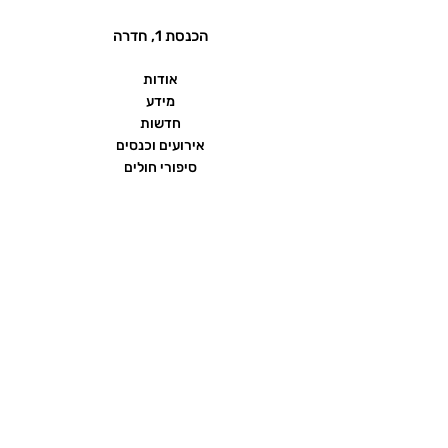
הכנסת 1, חדרה
אודות
מידע
חדשות
אירועים וכנסים
סיפורי חולים
שאלות ותשובות
יצירת קשר
הצהרת נגישות
תנאי שימוש ומדיניות פרטיות
פורום העמותה
ממומן על ידי חברת