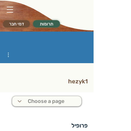
תרומות
דמי חבר
ions
hezyk1
פרופיל