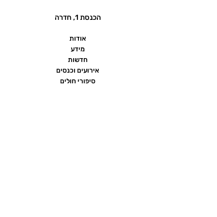
הכנסת 1, חדרה
אודות
מידע
חדשות
אירועים וכנסים
סיפורי חולים
שאלות ותשובות
יצירת קשר
הצהרת נגישות
תנאי שימוש ומדיניות פרטיות
פורום העמותה
ממומן על ידי חברת