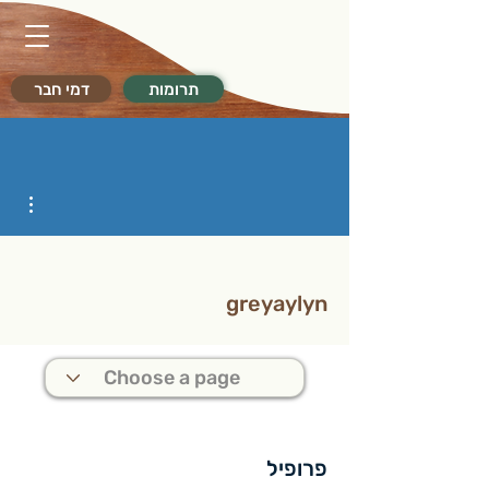
תרומות
דמי חבר
ions
greyaylyn
פרופיל