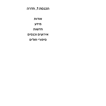
הכנסת 1, חדרה
אודות
מידע
חדשות
אירועים וכנסים
סיפורי חולים
שאלות ותשובות
יצירת קשר
הצהרת נגישות
תנאי שימוש ומדיניות פרטיות
פורום העמותה
ממומן על ידי חברת