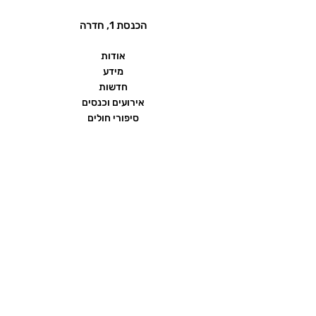
הכנסת 1, חדרה
אודות
מידע
חדשות
אירועים וכנסים
סיפורי חולים
שאלות ותשובות
יצירת קשר
הצהרת נגישות
תנאי שימוש ומדיניות פרטיות
פורום העמותה
ממומן על ידי חברת