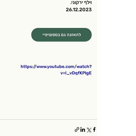
וילף ירקוני.
26.12.2023
להאזנה גם בספוטיפיי
https://www.youtube.com/watch?
v=l_vDqfKPIgE