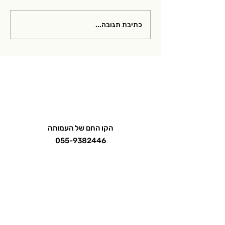
מצגות מהוובינר לנשים
כתיבת תגובה...
חולות מיאסטניה, רופאי
משפחה ונוירולוגים שהתקיים
במאי 2026
הקו החם של העמותה
055-9382446
אימייל
mg.israel2020@gmail.com
הכנסת 1, חדרה