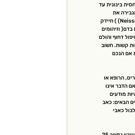
 קולין, רמה יחסית בינונית עד 
בירה את 
הסיכון לזיהום על-ידי סוג של חיידק המכונה ניסריה מנינגיטידיס Neisseria meningitidis) ) חיידק 
בדם( וזיהומים 
פול דחוף והולם 
ות קשות. חשוב 
 אם הנכם 
יס, הרופא או 
ם הדבר אינו 
ות מודעים 
ם הבאים: כאב 
בול כאבי 
מתן של סוליריס נעשה באמצעות עירוי תוך-ורידי שכולל החדרת תמיסה לתוך וריד. העירוי נמשך 25 