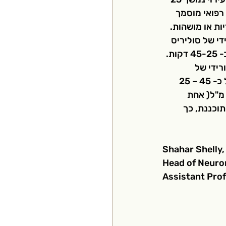
 רפואי מוסמך 
ות או מושהות. 
י של סוליריס 
מדוללת. כל עירוי יהיה מורכב ממנה של 900 מ"ג (3 בקבוקונים של 30 מ"ל( וימשך כ- 45-25 דקות. 
ידי של 
סוליריס מדוללת במינון של 1200 מ"ג(4 בקבוקונים של 30 מ"ל) במהלך פרק זמן של כ- 45 – 25 
ות. לאחר השבוע החמישי, הרופא ייתן לך מנה של 1200 מ"ג )4 בקבוקונים של 30 מ"ל( אחת 
תוכננת, כך 
Shahar Shelly,
Head of Neuro
Assistant Prof