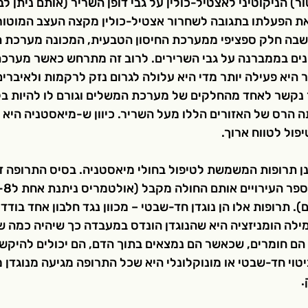
) הניקוטיני לאצטיל-כולין על גבי דופן השריר (אותם ניתן ל
את הפעלתו בתגובה לשחרור אצטיל-כולין מקצה העצב המוטורי 
שבה חלק ספציפי ממערכת החיסון הטבעית, המכונה מערכת ה
ונים בממברנה על גבי השרירים. לרוב זה מתרחש כאשר מערכ
היא פעילה יותר מדי היא עלולה לגרום נזק לרקמות ולאיברים
ר נקשר לאחד מהחלקים של מערכת המשלים וגורם לו להיות בלת
 הרס של האזורים הללו מעל השריר. כיוון ש-מיאסטניה היא מ
פול לטווח ארוך. 
נן תרופות המשמשת לטיפול בחולי מיאסטניה. בסיס התרופה ד
). תרופות אלו הן נוגדן חד-שבטי – מכוון נגד חלבון אחד בודד
ילה הומניזציה היא שהנוגדן הונדס במעבדה כך שיהיה כמה שי
ם הם חומרים, שכאשר הם נמצאים בתוך הדם, הם יכולים להיקש
וי חד-שבטי או מונוקלונלי היא שכל התרופה מגיעה מנוגדן מ
 