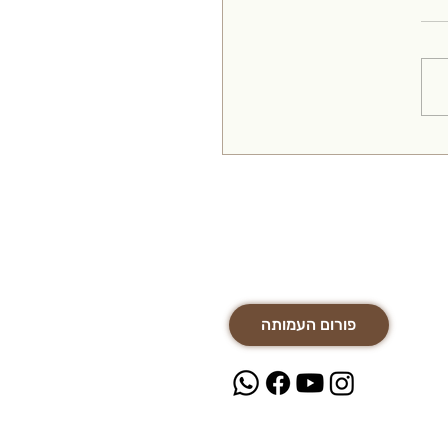
ר לרופאי משפחה - החולשה
לעייפות
פורום העמותה