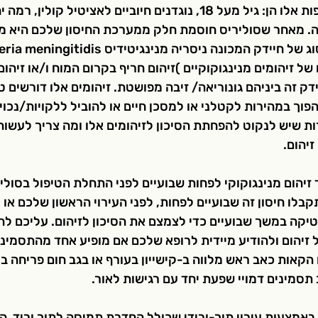
ההתוויות לטיפול בתרופות אלו הן: גיל מעל 18, נוגדנים חיוביים לאציטיל
 מאחר שסוליריס חוסמת חלק ממערכת החיסון שלכם היא מג
ל זיהומים מנינגוקוקיים )זיהום חריף בקרום המוח ו/או זיהום 
דק זה ביניהם גונוריאה/ זיבה מפושטת. זיהומים אלו דורשים טי
וך במהירות לקטלני או למסכן חיים או להוביל ללקויות/נכוי
ות שיש לנקוט להפחתת הסיכון לזיהומים אלו ומה צריך לעשות
זיהום.
 זיהום מנינגוקוקי לפחות שבועיים לפני התחלת הטיפול בסוליר
בלו חיסון זה שבועיים לפחות, לפני העירוי הראשון שלכם או א
יקה במשך שבועיים כדי לצמצם את הסיכון לזיהום. עליכם להי
 זיהום ולהודיע מיידית לרופא שלכם אם מופיע אחד מהתסמיני
הקאות כאב ראש מלווה ב-קישייון בעורף או בגב חום פריחה בל
תסמינים דמויי שפעת יחד עם רגישות לאור. 