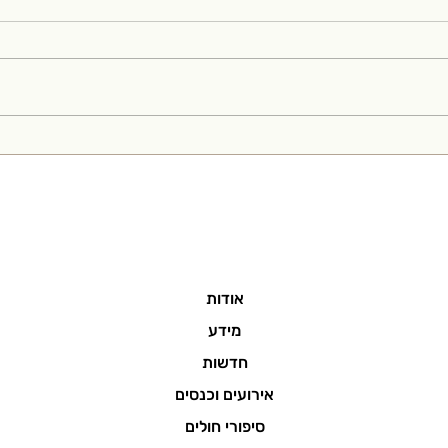
הרצאתו של ערן משה על
וובינ
התרופות החדשות בכנס רמת
מעבר 
רחל
אודות
מידע
חדשות
אירועים וכנסים
סיפורי חולים