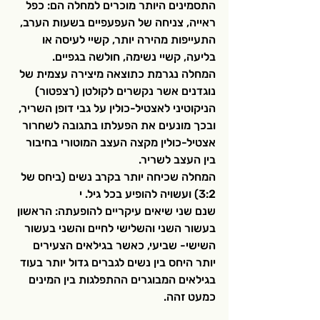
התסמינים היותר מוכרים למחלה הם: כפל 
ראייה, צניחה של העפעפיים בשעות הערב, 
התעייפות מהירה יותר, קשיי לעיסה או 
בליעה, קשיי נשימה, חולשה בגפיים. 
המחלה נגרמת כתוצאה מיצירה עצמית של 
נוגדנים אשר נקשרים לקולטן (רצפטור) 
הניקוטיני לאצטיל-כולין על גבי דופן השריר, 
ובכך מונעים את הפעלתו בתגובה לשחרור 
אצטיל-כולין מקצה העצב המוטורי בחיבור 
בין העצב לשריר.  
המחלה שכיחה יותר בקרב נשים (ביחס של 
3:2) ועשויה להופיע בכל גיל. י
שנם שני שיאים עיקריים להופעתה: הראשון 
בעשור השני והשלישי לחיים והשני בעשור 
השישי- שביעי, כאשר בגילאים הצעירים 
יותר היחס בין נשים לגברים גדול יותר בעוד 
בגילאים המבוגרים ההתפלגות בין המינים 
כמעט זהה.