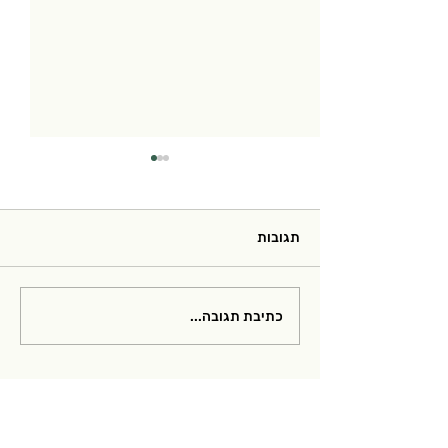
תגובות
מצגות מהוובינר לנשים
כתיבת תגובה...
חולות מיאסטניה, רופאי
משפחה ונוירולוגים שהתקיים
במאי 2026